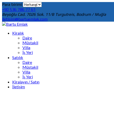
Para birimi
+90 536 786 77 61
Beyoğlu Cad. 7026 Sok. 11/B Turgutreis, Bodrum / Muğla
iletisim@bartuemlak.com
Kiralık
Daire
Müstakil
Villa
İş Yeri
Satılık
Daire
Müstakil
Villa
İş Yeri
Kiralayın / Satın
İletişim