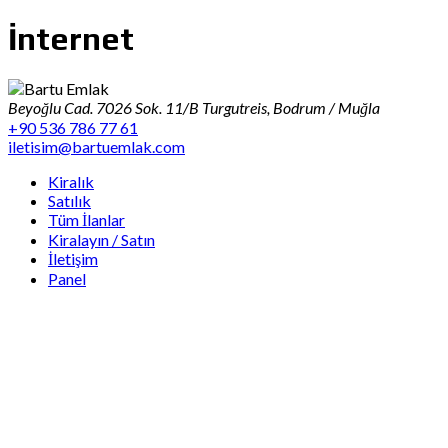
İnternet
Beyoğlu Cad. 7026 Sok. 11/B Turgutreis, Bodrum / Muğla
+90 536 786 77 61
iletisim@bartuemlak.com
Kiralık
Satılık
Tüm İlanlar
Kiralayın / Satın
İletişim
Panel